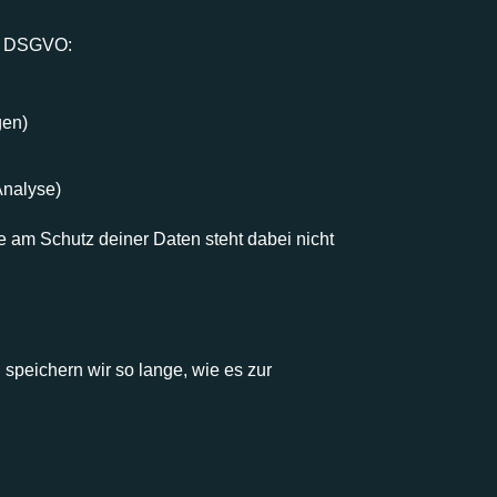
 6 DSGVO:
gen)
Analyse)
 am Schutz deiner Daten steht dabei nicht
speichern wir so lange, wie es zur