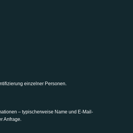
tifizierung einzelner Personen.
rmationen – typischerweise Name und E-Mail-
r Anfrage.