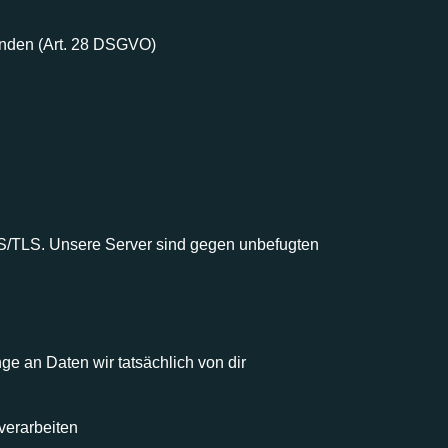
bunden (Art. 28 DSGVO)
S/TLS. Unsere Server sind gegen unbefugten
 an Daten wir tatsächlich von dir
verarbeiten