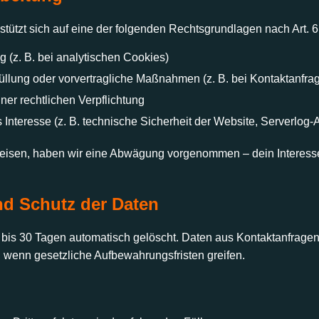
stützt sich auf eine der folgenden Rechtsgrundlagen nach Art.
ng (z. B. bei analytischen Cookies)
rfüllung oder vorvertragliche Maßnahmen (z. B. bei Kontaktanfra
iner rechtlichen Verpflichtung
es Interesse (z. B. technische Sicherheit der Website, Serverlog-
rweisen, haben wir eine Abwägung vorgenommen – dein Interesse
nd Schutz der Daten
bis 30 Tagen automatisch gelöscht. Daten aus Kontaktanfragen 
r, wenn gesetzliche Aufbewahrungsfristen greifen.