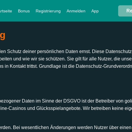
Re
rtseite
Bonus
Registrierung
Anmelden
App
ng
en Schutz deiner persönlichen Daten ernst. Diese Datenschutz
eiten und wie wir sie schützen. Sie gilt für alle Nutzer, die 
 uns in Kontakt trittst. Grundlage ist die Datenschutz-Grundvero
nbezogener Daten im Sinne der DSGVO ist der Betreiber von gol
line-Casinos und Glücksspielangebote. Wir betreiben keine eig
 werden. Bei wesentlichen Änderungen werden Nutzer über einen 